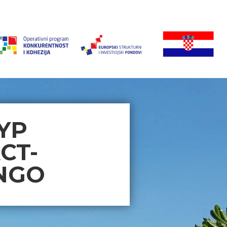
YP
CT-
ANGO