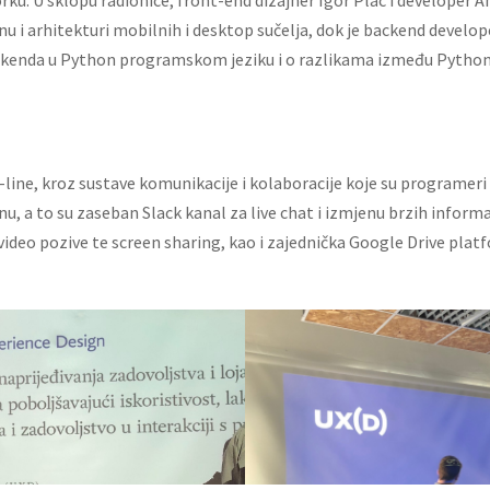
u i arhitekturi mobilnih i desktop sučelja, dok je backend develope
ckenda u Python programskom jeziku i o razlikama između Pytho
n-line, kroz sustave komunikacije i kolaboracije koje su programer
inu, a to su zaseban Slack kanal za live chat i izmjenu brzih infor
video pozive te screen sharing, kao i zajednička Google Drive pla